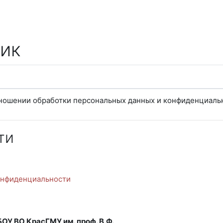
ик
тношении обработки персональных данных и конфиденциаль
ти
онфиденциальности
У ВО КрасГМУ им. проф. В.Ф.