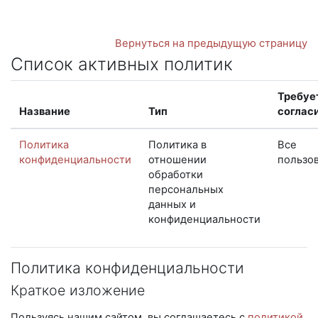
Перейти к основному содержанию
Вернуться на предыдущую страницу
Список активных политик
Требуе
Название
Тип
согласи
Политика
Политика в
Все
конфиденциальности
отношении
пользо
обработки
персональных
данных и
конфиденциальности
Политика конфиденциальности
Краткое изложение
Пользуясь нашим сайтом, вы соглашаетесь с
политикой