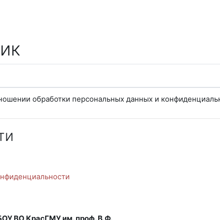
ик
тношении обработки персональных данных и конфиденциаль
ти
онфиденциальности
У ВО КрасГМУ им. проф. В.Ф.