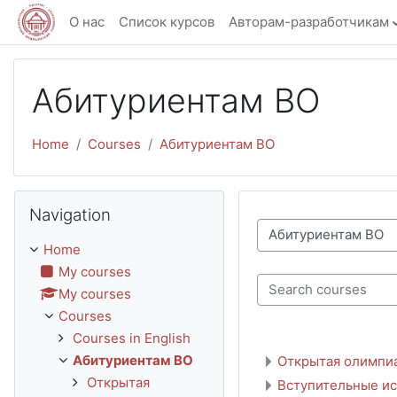
Skip to main content
О нас
Список курсов
Авторам-разработчикам
Абитуриентам ВО
Home
Courses
Абитуриентам ВО
Skip Navigation
Navigation
Course categories
Home
My courses
My courses
Search courses
Courses
Courses in English
Абитуриентам ВО
Открытая олимпи
Открытая
Вступительные и