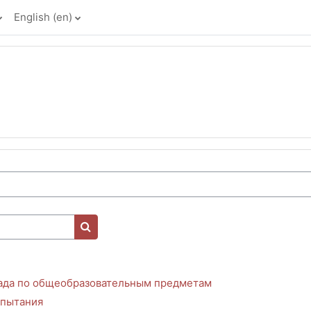
English ‎(en)‎
Search courses
ада по общеобразовательным предметам
спытания