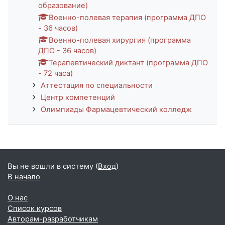
образование)
Военно-полевая терапия (программа ДПО
- 36 часов)
Военно-полевая хирургия (программа
ДПО - 36 часов)
Терапевтический диктант (программа ДПО
- 72 часа)
Аттестация по специальности
Центр компетенций
Олимпиады Фармацевтический колледж
Вы не вошли в систему (
Вход
)
В начало
О нас
Список курсов
Авторам-разработчикам