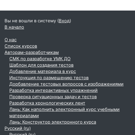
Вы не вошли в систему (
Вход
)
В начало
О нас
Список курсов
Авторам-разработчикам
СМК по разработке УМК ДО
Шаблон для создания тестов
Добавление материала в курс
Инструкция по размещению тестов
Дорбавление тестовых вопросов с изображениями
Разработка интерактивных упражнений
Проверка ситуационных задач и тестов
Разработка хронологических лент
Лань: Как наполнить электронный курс учебными
материалами
Лань: Конструктор электронного курса
Русский ‎(ru)‎
Русский ‎(ru)‎