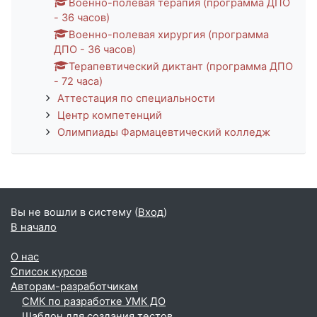
Военно-полевая терапия (программа ДПО
- 36 часов)
Военно-полевая хирургия (программа
ДПО - 36 часов)
Терапевтический диктант (программа ДПО
- 72 часа)
Аттестация по специальности
Центр компетенций
Олимпиады Фармацевтический колледж
Вы не вошли в систему (
Вход
)
В начало
О нас
Список курсов
Авторам-разработчикам
СМК по разработке УМК ДО
Шаблон для создания тестов