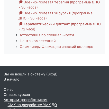
Военно-полевая терапия (программа ДПО
- 36 часов)
Военно-полевая хирургия (программа
ДПО - 36 часов)
Терапевтический диктант (программа ДПО
- 72 часа)
Аттестация по специальности
Центр компетенций
Олимпиады Фармацевтический колледж
Вы не вошли в систему (
Вход
)
В начало
О нас
Список курсов
Авторам-разработчикам
СМК по разработке УМК ДО