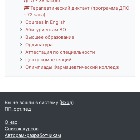
ДПО - 36 часов)
Терапевтический диктант (программа ДПО
- 72 часа)
Courses in English
Абитуриентам ВО
Высшее образование
Ординатура
Аттестация по специальности
Центр компетенций
Олимпиады Фармацевтический колледж
Вы не вошли в систему (
Вход
)
ПП_орт.пед
О нас
Список курсов
Авторам-разработчикам