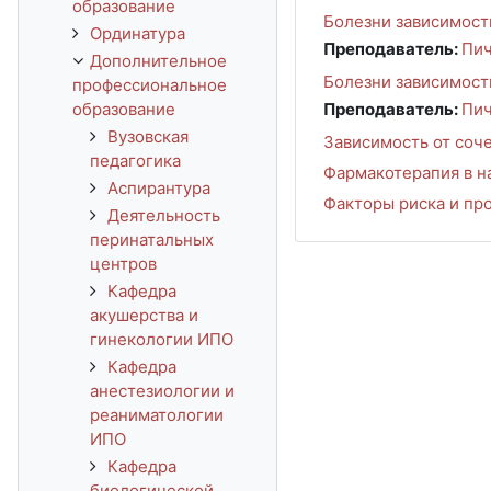
образование
Болезни зависимост
Ординатура
Преподаватель:
Пич
Дополнительное
Болезни зависимост
профессиональное
образование
Преподаватель:
Пич
Вузовская
Зависимость от соч
педагогика
Фармакотерапия в на
Аспирантура
Факторы риска и пр
Деятельность
перинатальных
центров
Кафедра
акушерства и
гинекологии ИПО
Кафедра
анестезиологии и
реаниматологии
ИПО
Кафедра
биологической