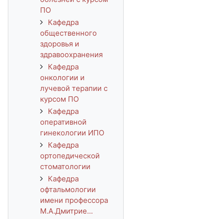
ПО
Кафедра
общественного
здоровья и
здравоохранения
Кафедра
онкологии и
лучевой терапии с
курсом ПО
Кафедра
оперативной
гинекологии ИПО
Кафедра
ортопедической
стоматологии
Кафедра
офтальмологии
имени профессора
М.А.Дмитрие...