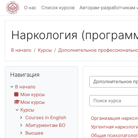
Перейти к основному содержанию
О нас
Список курсов
Авторам-разработчикам
Наркология (программ
В начало
Курсы
Дополнительное профессионально
Пропустить Навигация
Навигация
Категории курсов
В начало
Мои курсы
Мои курсы
Поиск курса
Курсы
Courses in English
Организация наркол
Абитуриентам ВО
Ургентная наркологи
Высшее
Общая психопатологи