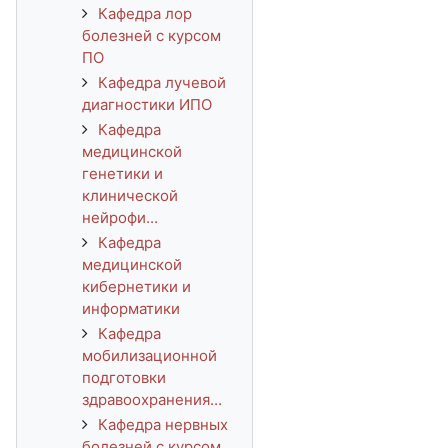
Кафедра лор
болезней с курсом
ПО
Кафедра лучевой
диагностики ИПО
Кафедра
медицинской
генетики и
клинической
нейрофи...
Кафедра
медицинской
кибернетики и
информатики
Кафедра
мобилизационной
подготовки
здравоохранения...
Кафедра нервных
болезней с курсом