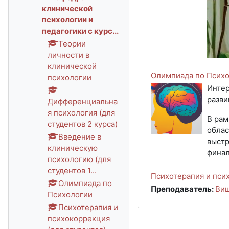
клинической
психологии и
педагогики с курс...
Теории
личности в
клинической
Олимпиада по Псих
психологии
Интер
разви
Дифференциальна
я психология (для
В рам
студентов 2 курса)
облас
Введение в
выстр
клиническую
финал
психологию (для
студентов 1...
Психотерапия и псих
Олимпиада по
Преподаватель:
Виш
Психологии
Психотерапия и
психокоррекция