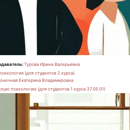
одаватель:
Турова Ирина Валерьевна
ихология (для студентов 2 курса)
онечная Екатерина Владимировна
кую психологию (для студентов 1 курса 37.05.01)