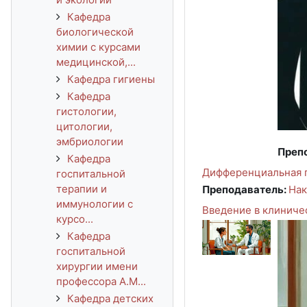
Кафедра
биологической
химии с курсами
медицинской,...
Кафедра гигиены
Кафедра
гистологии,
цитологии,
эмбриологии
Преп
Кафедра
Дифференциальная пс
госпитальной
терапии и
Преподаватель:
Нак
иммунологии с
Введение в клиничес
курсо...
Кафедра
госпитальной
хирургии имени
профессора А.М...
Кафедра детских