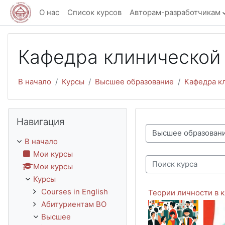
Перейти к основному содержанию
О нас
Список курсов
Авторам-разработчикам
Кафедра клинической 
В начало
Курсы
Высшее образование
Кафедра кл
Пропустить Навигация
Навигация
Категории курсов
В начало
Мои курсы
Мои курсы
Поиск курса
Курсы
Courses in English
Теории личности в 
Абитуриентам ВО
Высшее