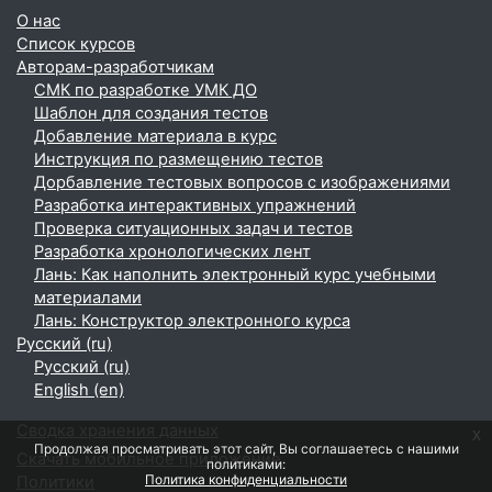
О нас
Список курсов
Авторам-разработчикам
СМК по разработке УМК ДО
Шаблон для создания тестов
Добавление материала в курс
Инструкция по размещению тестов
Дорбавление тестовых вопросов с изображениями
Разработка интерактивных упражнений
Проверка ситуационных задач и тестов
Разработка хронологических лент
Лань: Как наполнить электронный курс учебными
материалами
Лань: Конструктор электронного курса
Русский ‎(ru)‎
Русский ‎(ru)‎
English ‎(en)‎
Сводка хранения данных
x
Продолжая просматривать этот сайт, Вы соглашаетесь с нашими
Скачать мобильное приложение
политиками:
Политика конфиденциальности
Политики