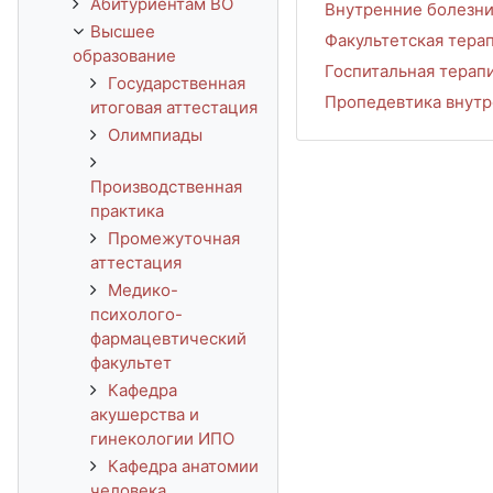
Абитуриентам ВО
Внутренние болезни
Высшее
Факультетская терап
образование
Госпитальная терапи
Государственная
Пропедевтика внутр
итоговая аттестация
Олимпиады
Производственная
практика
Промежуточная
аттестация
Медико-
психолого-
фармацевтический
факультет
Кафедра
акушерства и
гинекологии ИПО
Кафедра анатомии
человека