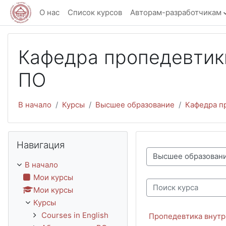
Перейти к основному содержанию
О нас
Список курсов
Авторам-разработчикам
Кафедра пропедевтики
ПО
В начало
Курсы
Высшее образование
Кафедра пр
Пропустить Навигация
Навигация
Категории курсов
В начало
Мои курсы
Мои курсы
Поиск курса
Курсы
Courses in English
Пропедевтика внутре