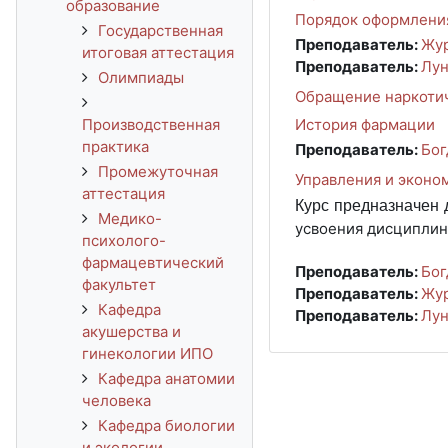
образование
Порядок оформления
Государственная
Преподаватель:
Жур
итоговая аттестация
Преподаватель:
Лун
Олимпиады
Обращение наркотич
Производственная
История фармации
практика
Преподаватель:
Бог
Промежуточная
Управления и эконо
аттестация
Курс предназначен 
Медико-
усвоения дисциплин
психолого-
фармацевтический
Преподаватель:
Бог
факультет
Преподаватель:
Жур
Кафедра
Преподаватель:
Лун
акушерства и
гинекологии ИПО
Кафедра анатомии
человека
Кафедра биологии
и экологии