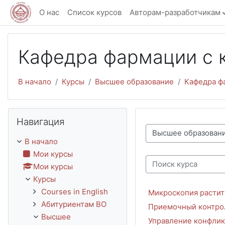
Перейти к основному содержанию
О нас
Список курсов
Авторам-разработчикам
Кафедра фармации с 
В начало
Курсы
Высшее образование
Кафедра ф
Пропустить Навигация
Навигация
Категории курсов
В начало
Мои курсы
Мои курсы
Поиск курса
Курсы
Courses in English
Микроскопия растит
Абитуриентам ВО
Приемочный контроль
Высшее
Управление конфлик