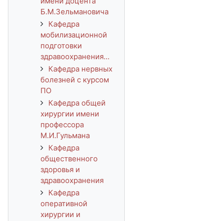
имени доцента
Б.М.Зельмановича
Кафедра
мобилизационной
подготовки
здравоохранения...
Кафедра нервных
болезней с курсом
ПО
Кафедра общей
хирургии имени
профессора
М.И.Гульмана
Кафедра
общественного
здоровья и
здравоохранения
Кафедра
оперативной
хирургии и